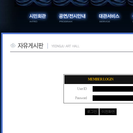
MEMBER LOGIN
User ID
Password