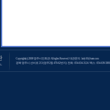
Copyright(c) 2008 영주시민회관 All rights Reserved. 대관문의 : lady10@nate.com
경북 영주시 선비로 213 (영주2동 470-62번지) 전화 : 054-634-3124 / 팩스 : 054-639-588