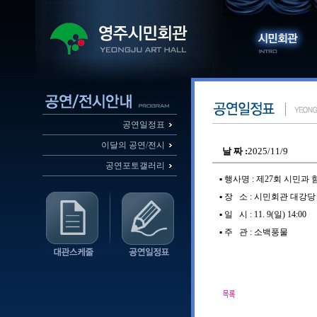
공연일정표
이달의 공연/전시
날 짜 :
2025/11/9
공연포토갤러리
▪️ 행사명 : 제27회 시
▪️ 장 소 : 시민회관 대강당
▪️ 일 시 : 11. 9(일) 14:00
▪️ 주 관 : 소백풍물