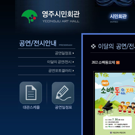
공연일정표
이달의 공연/전시
2022 소백동요제
공연포토갤러리