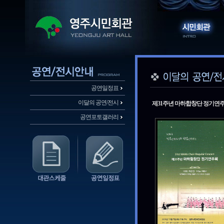
공연일정표
이달의 공연/전시
제31주년 마하합창단 정기연
공연포토갤러리