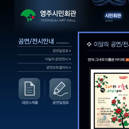
공연일정표
이달의 공연/전시
연극-그녀의 이름은 어디에
공연포토갤러리