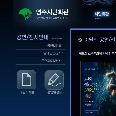
공연일정표
이달의 공연/전시
제38회 소백문화제 기념 인문학
공연포토갤러리