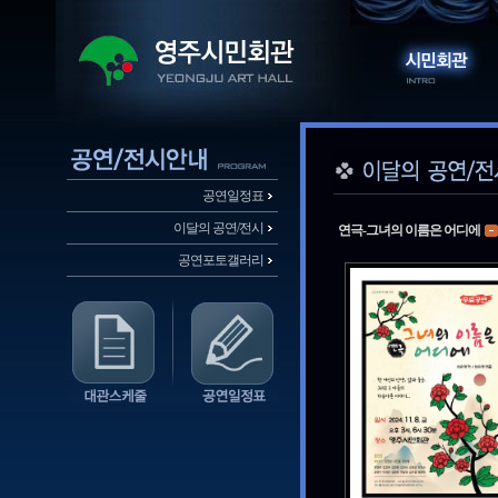
공연일정표
이달의 공연/전시
연극-그녀의 이름은 어디에
공연포토갤러리