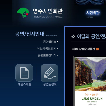
공연일정표
이달의 공연/전시
제4회 장정순 작품전
공연포토갤러리