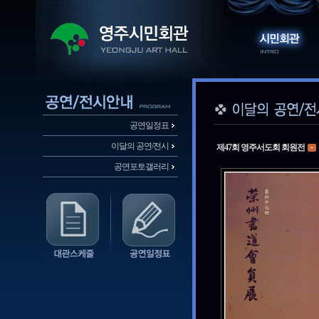
공연일정표
이달의 공연/전시
제47회 영주서도회 회원전
공연포토갤러리