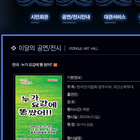
연극 - 누가 요강에 똥 쌌어!!
기본정보 |
주 최 :
한국연극협회 영주지부, 극단소백무대
출연진 :
장 르 :
행사시간 :
90분
행사일 :
2024-04-21 (일)
평 점 :
평가자 없음
행사설명 |