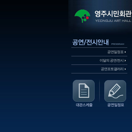
공연일정표
이달의 공연/전시
공연포토갤러리