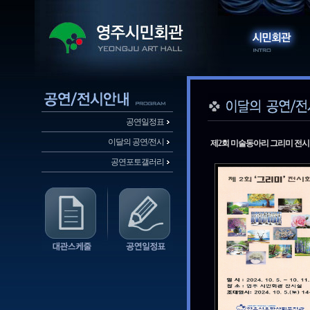
공연일정표
이달의 공연/전시
제2회 미술동아리 그리미 전
공연포토갤러리