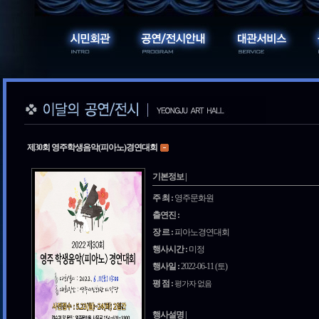
제30회 영주학생음악(피아노)경연대회
기본정보 |
주 최 :
영주문화원
출연진 :
장 르 :
피아노경연대회
행사시간 :
미정
행사일 :
2022-06-11 (토)
평 점 :
평가자 없음
행사설명 |