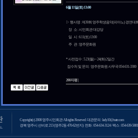
6월 11일(토) 13:00
▷ 행사명 : 제30회 영주학생음악(피아노) 경연대
장 소 : 시민회관 대강당
일 시 : 6.11(토) 13:00
주 관 : 영주문화원
* 사전접수 : 5.23(월) ~ 24(화) 2일간
접수처 및 문의 : 영주문화원 사무국 054-631-3300
200자평 |
Copyright(c) 2008 영주시민회관 All rights Reserved. 대관문의 : lady10@nate.com
경북 영주시 선비로 213 (영주2동 470-62번지) 전화 : 054-634-3124 / 팩스 : 054-639-588