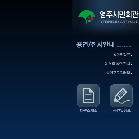
공연일정표
이달의 공연/전시
공연포토갤러리