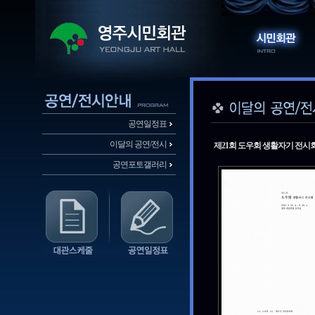
공연일정표
이달의 공연/전시
제21회 도우회 생활자기 전시
공연포토갤러리