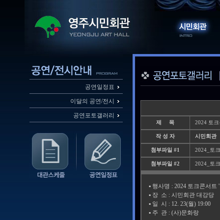
공연일정표
이달의 공연/전시
공연포토갤러리
제 목
2024 토
작 성 자
시민회관
첨부파일 #1
2024_토크
첨부파일 #2
2024_토크
▪️ 행사명 : 2024 토크콘서
▪️ 장 소 : 시민회관 대강당
▪️ 일 시 : 12. 23(월) 19:00
▪️ 주 관 : (사)문화랑