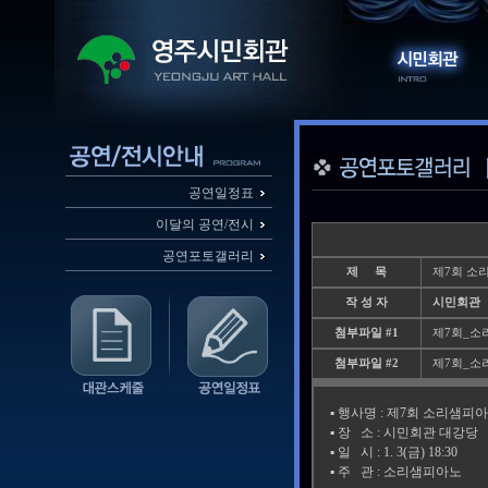
공연일정표
이달의 공연/전시
공연포토갤러리
제 목
제7회 소
작 성 자
시민회관
첨부파일 #1
제7회_소리
첨부파일 #2
제7회_소리
▪️ 행사명 : 제7회 소리샘
▪️ 장 소 : 시민회관 대강당
▪️ 일 시 : 1. 3(금) 18:30
▪️ 주 관 : 소리샘피아노