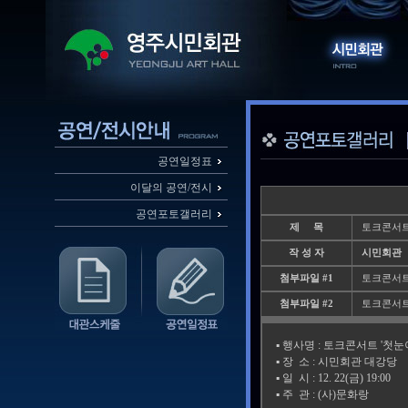
공연일정표
이달의 공연/전시
공연포토갤러리
제 목
토크콘서트
작 성 자
시민회관
첨부파일 #1
토크콘서트_
첨부파일 #2
토크콘서트_
▪️ 행사명 : 토크콘서트 '첫
▪️ 장 소 : 시민회관 대강당
▪️ 일 시 : 12. 22(금) 19:00
▪️ 주 관 : (사)문화랑