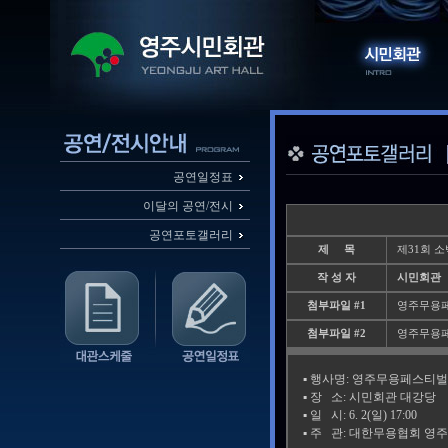
공연일정표
이달의 공연/전시
공연포토갤러리
제 목
제31회 
작 성 자
시민회관
첨부파일 #1
영주무용페스티
첨부파일 #2
영주무용페스티
▪️ 행사명: 영주무용페스티벌
▪️ 장 소: 시민회관 대강당
▪️ 일 시: 6. 2(일) 17:00
▪️ 주 관: 대한무용협회 영