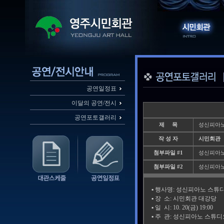
공연일정표
이달의 공연/전시
공연포토갤러리
제 목
성신피아노
작 성 자
시민회관
첨부파일 #1
성신피아노_
첨부파일 #2
성신피아노_
▪️ 행사명: 성신피아노 스
▪️ 장 소: 시민회관 대강당
▪️ 일 시: 10. 20(금) 19:00
▪️ 주 관: 성신피아노 스튜