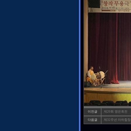
이전글
제20회 영은회전
다음글
제32주년 마하합