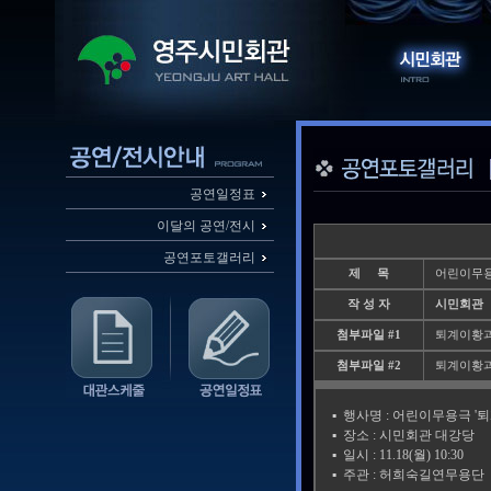
공연일정표
이달의 공연/전시
공연포토갤러리
제 목
어린이무용
작 성 자
시민회관
첨부파일 #1
퇴계이황과_
첨부파일 #2
퇴계이황과_
▪️ 행사명 : 어린이무용극 
▪️ 장소 : 시민회관 대강당
▪️ 일시 : 11.18(월) 10:30
▪️ 주관 : 허희숙길연무용단