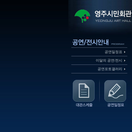
공연일정표
이달의 공연/전시
공연포토갤러리