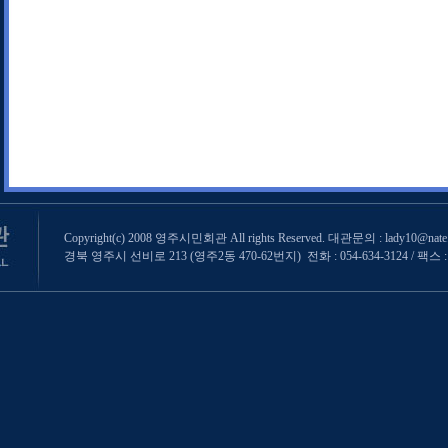
Copyright(c) 2008 영주시민회관 All rights Reserved. 대관문의 : lady10@nate
경북 영주시 선비로 213 (영주2동 470-62번지) 전화 : 054-634-3124 / 팩스 : 0