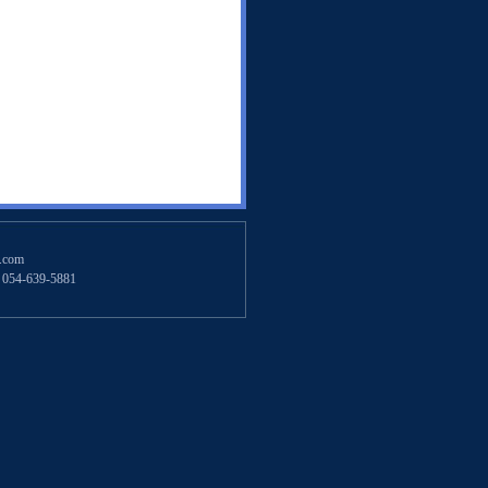
.com
54-639-5881