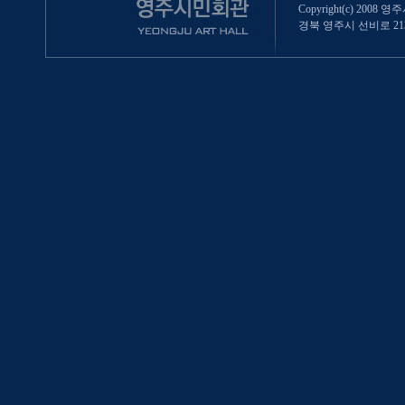
Copyright(c) 2008 영
경북 영주시 선비로 213 (영