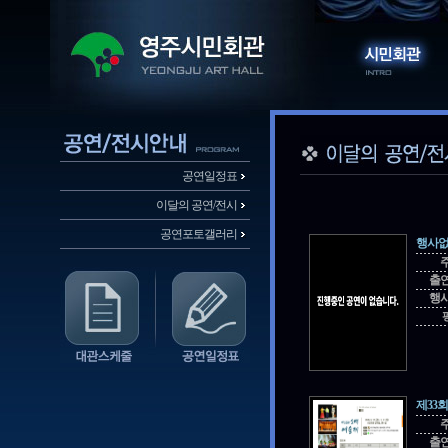
공연일정표
이달의 공연/전시
공연포토갤러리
행사
출
행
제33
출