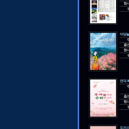
행
마당놀
출
행
연극-
출
행
도선스