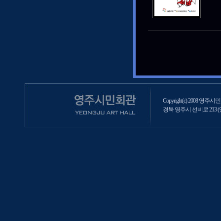
Copyright(c) 2008 영주시민회
경북 영주시 선비로 213 (영주2동