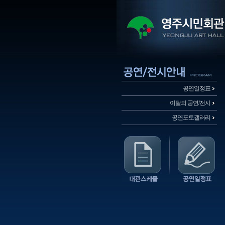
공연일정표
이달의 공연/전시
공연포토갤러리