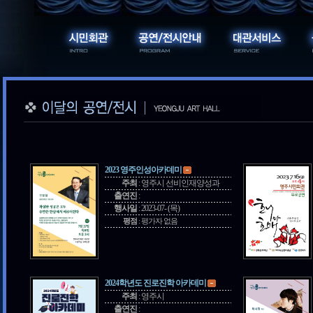
2023 영주인성아카데미
주최
:
영주시 선비인재양성과
출연진
:
행사일
:
2023-07- (목)
평점
:
평가자 없음
2024학년도 진로진학 아카데미
주최
:
영주시
출연진
: