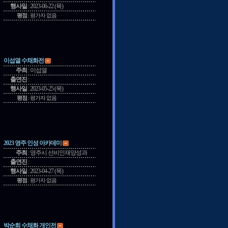
행사일
:
2023-06-22 (목)
평점
:
평가자 없음
이섭열 수채화전
주최
:
이섭열
출연진
:
행사일
:
2023-05-25 (목)
평점
:
평가자 없음
2023 영주 인성 아카데미
주최
:
영주시 선비인재양성과
출연진
:
행사일
:
2023-04-27 (목)
평점
:
평가자 없음
박순희 수채화 개인전