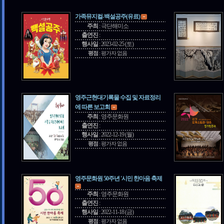
가족뮤지컬-백설공주(유료)
주최
:
극단해미소
출연진
:
행사일
:
2023-02-25 (토)
평점
:
평가자 없음
영주근현대기록물 수집 및 자료정리
에 따른 보고회
주최
:
영주문화원
출연진
:
행사일
:
2022-12-19 (월)
평점
:
평가자 없음
영주문화원 50주년 '시민 한마음 축제
주최
:
영주문화원
출연진
:
행사일
:
2022-11-18 (금)
평점
:
평가자 없음