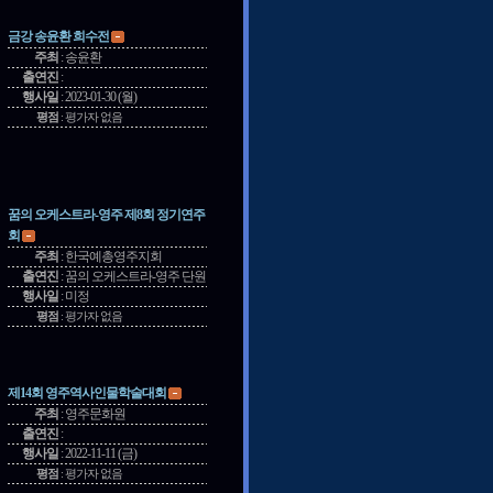
금강 송윤환 희수전
주최
:
송윤환
출연진
:
행사일
:
2023-01-30 (월)
평점
:
평가자 없음
꿈의 오케스트라-영주 제8회 정기연주
회
주최
:
한국예총영주지회
출연진
:
꿈의 오케스트라-영주 단원
행사일
:
미정
평점
:
평가자 없음
제14회 영주역사인물학술대회
주최
:
영주문화원
출연진
:
행사일
:
2022-11-11 (금)
평점
:
평가자 없음