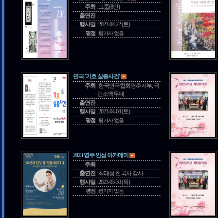
주최
:
그룹(8인)
출연진
:
행사일
:
2023-04-22 (토)
평점
:
평가자 없음
연극 '기호 실종사건'
주최
:
한국연극협회영주지부, 극
단소백무대
출연진
:
행사일
:
2023-04-08 (토)
평점
:
평가자 없음
2023 영주 인성 아카데미
주최
:
출연진
:
최태성 한국사 강사
행사일
:
2023-03-30 (목)
평점
:
평가자 없음