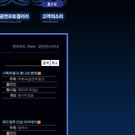
현재위치 : Home > 공연/전시안내
가족무용극-호니와 호매
주최
:
허희숙길연무용단
출연진
:
행사일
:
2023-07-16 (일)
평점
:
평가자 없음
2023 영주 인성 아카데미
주최
:
영주시
출연진
: