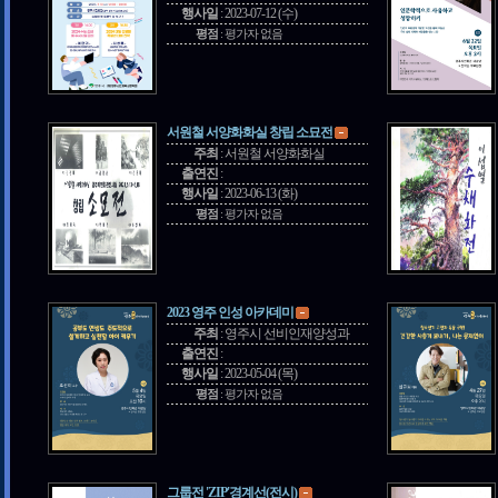
행사일
:
2023-07-12 (수)
평점
:
평가자 없음
서원철 서양화화실 창립 소묘전
주최
:
서원철 서양화화실
출연진
:
행사일
:
2023-06-13 (화)
평점
:
평가자 없음
2023 영주 인성 아카데미
주최
:
영주시 선비인재양성과
출연진
:
행사일
:
2023-05-04 (목)
평점
:
평가자 없음
그룹전 'ZIP'경계선(전시)