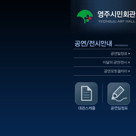
공연일정표
이달의 공연/전시
공연포토갤러리