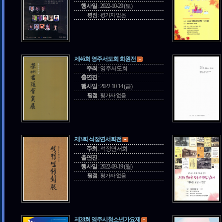
행사일
:
2022-10-29 (토)
평점
:
평가자 없음
제46회 영주서도회 회원전
주최
:
영주서도회
출연진
:
행사일
:
2022-10-14 (금)
평점
:
평가자 없음
제3회 석정연서회전
주최
:
석정연서회
출연진
:
행사일
:
2022-09-19 (월)
평점
:
평가자 없음
제28회 영주시청소년가요제