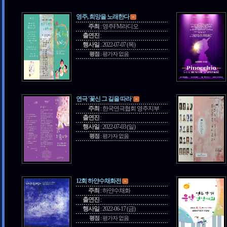
영주, 희망을 노래한다
주최
:
영주FM라디오
출연진
:
행사일
:
2022-07-07 (목)
평점
:
평가자 없음
연극 '꽃신 그 길을 따라'
주최
:
한국연극협회 영주지부
출연진
:
행사일
:
2022-07-03 (일)
평점
:
평가자 없음
12회 하얀수채화전
주최
:
하얀수채화
출연진
:
행사일
:
2022-06-17 (금)
평점
:
평가자 없음