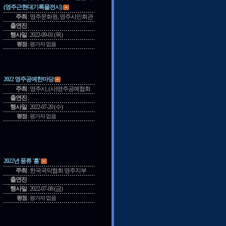
(영주근현대기록물전시)
주최
:
영주문화원, 영주시민회관
출연진
:
행사일
:
2022-09-01 (목)
평점
:
평가자 없음
2022 영주공예한마당
주최
:
영주시, (사)영주공예협회
출연진
:
행사일
:
2022-07-20 (수)
평점
:
평가자 없음
2022년 풍류 '흥'
주최
:
한국국악협회 영주지부
출연진
:
행사일
:
2022-07-08 (금)
평점
:
평가자 없음