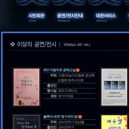
2022 마음치유 공예교실
주최
:
사)한국농아인협회 경상북
도협회 영주시지회
출연진
:
행사일
:
2022-11-09 (수)
평점
:
평가자 없음
불후의 세계 '명가곡의 밤'
주최
:
선비연주가 앙상블
출연진
:
선비연주가