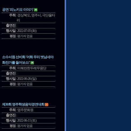
공연 '피노키오 이야기'
주최
:
경상북도, 영주시, 극단울타
리
출연진
:
행사일
:
2022-07-05 (화)
평점
:
평가자 없음
소수서원 선비화 '어화 우리 벗님네야
화잔가를 들어보소!'
주최
:
이혜란한두레무용단
출연진
:
행사일
:
2022-06-26 (일)
평점
:
평가자 없음
제30회 영주학생음악경연대회
주최
:
영주문화원
출연진
:
행사일
:
2022-06-11 (토)
평점
:
평가자 없음