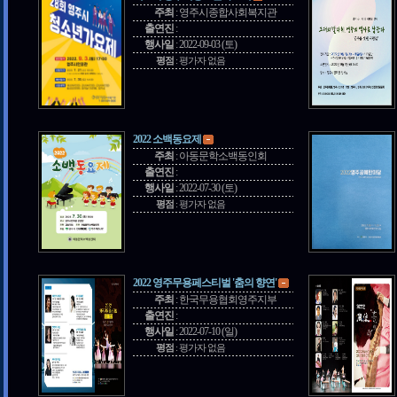
주최
:
영주시종합사회복지관
출연진
:
행사일
:
2022-09-03 (토)
평점
:
평가자 없음
2022 소백동요제
주최
:
아동문학소백동인회
출연진
:
행사일
:
2022-07-30 (토)
평점
:
평가자 없음
2022 영주무용페스티벌 '춤의 향연'
주최
:
한국무용협회영주지부
출연진
:
행사일
:
2022-07-10 (일)
평점
:
평가자 없음