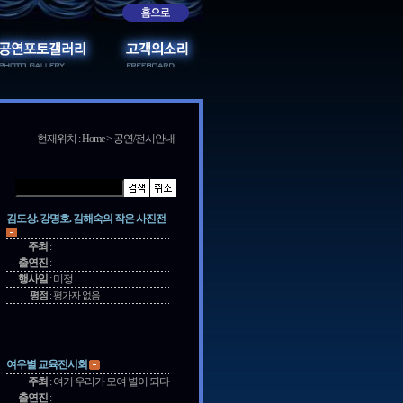
현재위치 : Home > 공연/전시안내
김도상. 강명호. 김해숙의 작은 사진전
주최
:
출연진
:
행사일
:
미정
평점
:
평가자 없음
여우별 교육전시회
주최
:
여기 우리가 모여 별이 되다
출연진
: