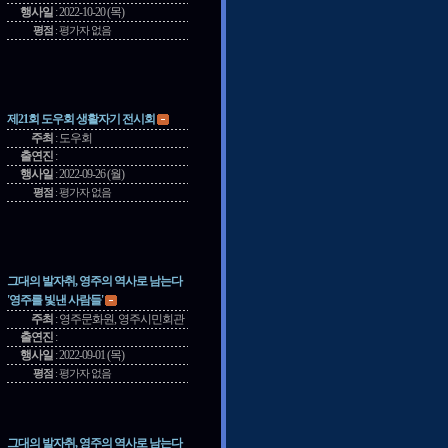
행사일
:
2022-10-20 (목)
평점
:
평가자 없음
제21회 도우회 생활자기 전시회
주최
:
도우회
출연진
:
행사일
:
2022-09-26 (월)
평점
:
평가자 없음
그대의 발자취, 영주의 역사로 남는다
'영주를 빛낸 사람들'
주최
:
영주문화원, 영주시민회관
출연진
:
행사일
:
2022-09-01 (목)
평점
:
평가자 없음
그대의 발자취, 영주의 역사로 남는다