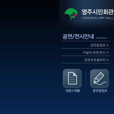
공연일정표
이달의 공연/전시
공연포토갤러리