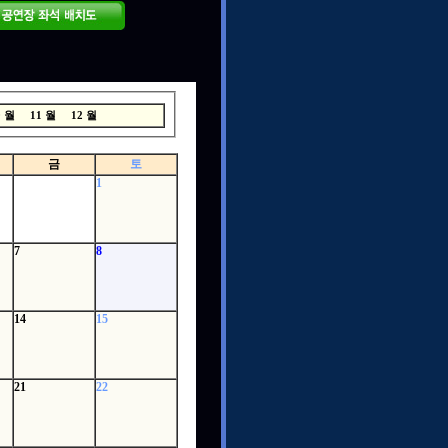
0 월
11 월
12 월
금
토
1
7
8
14
15
21
22